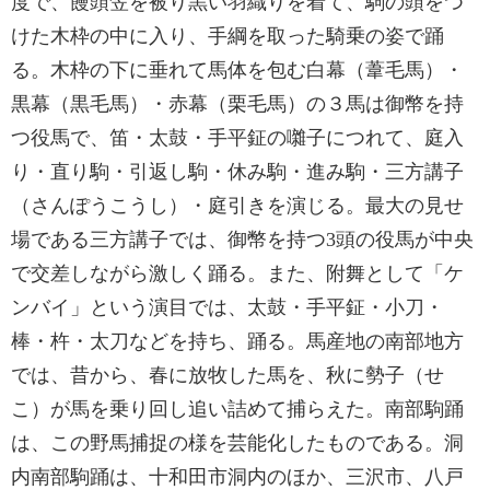
度で、饅頭笠を被り黒い羽織りを着て、駒の頭をつ
けた木枠の中に入り、手綱を取った騎乗の姿で踊
る。木枠の下に垂れて馬体を包む白幕（葦毛馬）・
黒幕（黒毛馬）・赤幕（栗毛馬）の３馬は御幣を持
つ役馬で、笛・太鼓・手平鉦の囃子につれて、庭入
り・直り駒・引返し駒・休み駒・進み駒・三方講子
（さんぽうこうし）・庭引きを演じる。最大の見せ
場である三方講子では、御幣を持つ3頭の役馬が中央
で交差しながら激しく踊る。また、附舞として「ケ
ンバイ」という演目では、太鼓・手平鉦・小刀・
棒・杵・太刀などを持ち、踊る。馬産地の南部地方
では、昔から、春に放牧した馬を、秋に勢子（せ
こ）が馬を乗り回し追い詰めて捕らえた。南部駒踊
は、この野馬捕捉の様を芸能化したものである。洞
内南部駒踊は、十和田市洞内のほか、三沢市、八戸