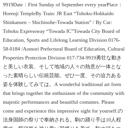
9919Date：First Sunday of September every yearPlace：
Horenji TempleBy Train: JR East “Tohoku-Hokkaido
Shinkansen – Shichinohe-Towada Station” / By Car:
Tohoku Expressway “Towada IC”Towada City Board of
Education, Sports and Lifelong Learning Division 0176-
58-0184 /Aomori Prefectural Board of Education, Cultural
Properties Protection Division 017-734-9919勇壮な動き
と美しい衣装、そして地域の人々の熱意が一体とな
った素晴らしい伝統芸能。ぜひ一度、その迫力ある
姿を体験してみては。A wonderful traditional art form
that brings together the enthusiasm of the community with
majestic performances and beautiful costumes. Please
come and experience this impressive sight for yourself.の
法身国師の祭りで奉納される。駒の踊り手は10人程