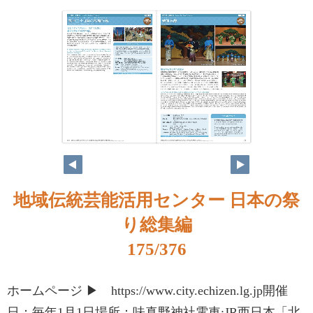
地域伝統芸能活用センター 日本の祭
り総集編
175/376
ホームページ ▶ https://www.city.echizen.lg.jp開催
日：毎年1月1日場所：味真野神社電車:JR西日本「北