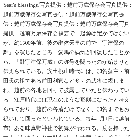
Year's blessings.写真提供：越前万歳保存会写真提供：
越前万歳保存会写真提供：越前万歳保存会写真提
供：越前万歳保存会写真提供：越前万歳保存会写真
提供：越前万歳保存会福芸で、起源は定かではない
が、約1500年前、後の継体天皇の前で「宇津保の
舞」を演じたところ、愛馬の病気が回復したことか
ら、「野宇津保万歳」の称号を賜ったのが始まりと
伝えられている。安土桃山時代には、加賀藩主・前
田氏の祖である前田利家など多くの武将に親しま
れ、越前の各地を回って披露していたと伝わってい
る。江戸時代には現在のような形態になったと考え
られており、越前の各藩だけでなく、加賀までもお
祝いして回ったといわれている。毎年1月1日に越前
市にある味真野神社で初舞が行われる。扇を持った