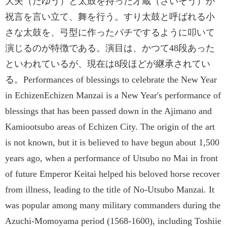
大夫（たゆう）と太鼓を持った才蔵（さいぞう）が
祝言を言い立て、舞を行う。すり太鼓と呼ばれる小
さな太鼓を、弓型に作ったバチでするように叩いて
演じるのが特徴である。演目は、かつて48段あった
といわれているが、現在は8段ほどが継承されてい
る。Performances of blessings to celebrate the New Year
in EchizenEchizen Manzai is a New Year's performance of
blessings that has been passed down in the Ajimano and
Kamiootsubo areas of Echizen City. The origin of the art
is not known, but it is believed to have begun about 1,500
years ago, when a performance of Utsubo no Mai in front
of future Emperor Keitai helped his beloved horse recover
from illness, leading to the title of No-Utsubo Manzai. It
was popular among many military commanders during the
Azuchi-Momoyama period (1568-1600), including Toshiie